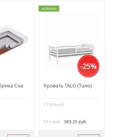
НОВИНКА
-25%
брика Сна
Кровать TALO (Тало)
Спальни
511 руб.
383.25 руб.