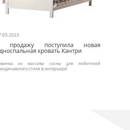
7.03.2023
20.11.202
В продажу поступила новая
Черная
дноспальная кровать Кантри
Скидки на
овинка из массива сосны для любителей
кандинавского стиля в интерьере!