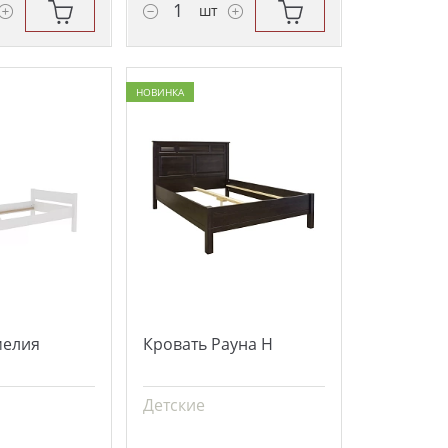
шт
НОВИНКА
мелия
Кровать Рауна Н
Детские